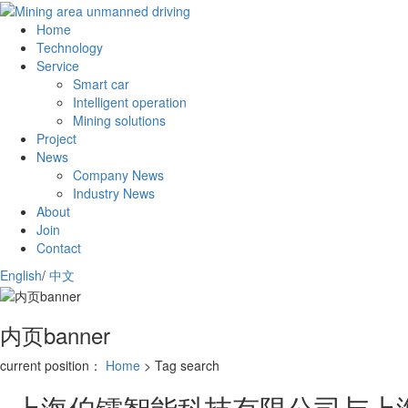
Home
Technology
Service
Smart car
Intelligent operation
Mining solutions
Project
News
Company News
Industry News
About
Join
Contact
English
/
中文
内页banner
current position：
Home
> Tag search
上海伯镭智能科技有限公司与上